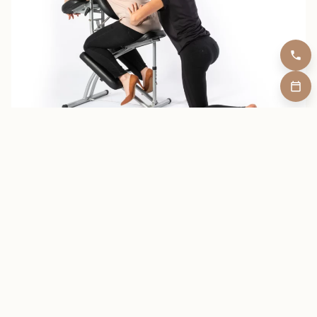
MODULE UNIQUE
Technique de massage assis sur chaise « amma assis »
2 jours • À partir de 490€