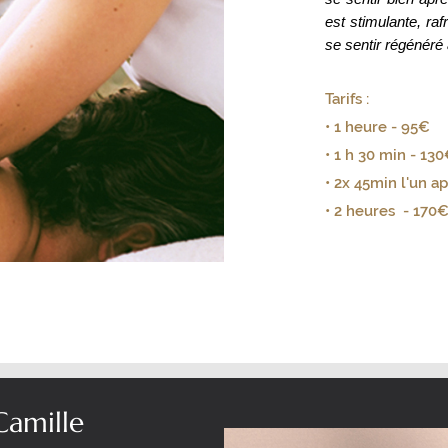
est stimulante, raf
se sentir régénéré
Tarifs :
• 1 heure - 95€
• 1 h 30 min - 13
• 2x 45min l'un ap
• 2 heures - 170
amille