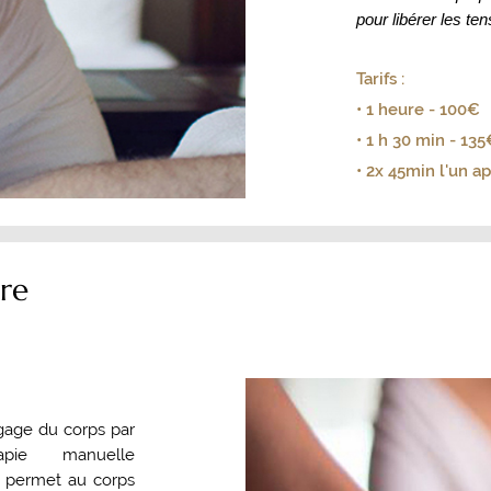
pour libérer les te
Tarifs :
• 1 heure - 100€
• 1 h 30 min - 135
• 2x 45min l'un ap
ire
ngage du corps par
apie manuelle
e permet au corps