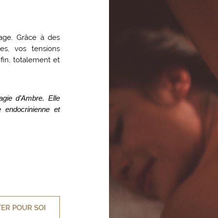
sage. Grâce à des
s, vos tensions
nfin, totalement et
agie d’Ambre.
Elle
ce endocrinienne
et
TER POUR SOI