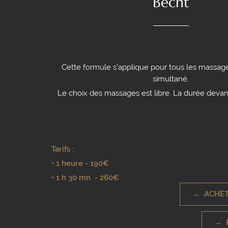
Becht
Cette formule s’applique pour tous les massag
simultané.
Le choix des massages est libre. La durée devant
Tarifs :
• 1 heure - 190€
• 1 h 30 mn - 260€
→ ACHE
→ 