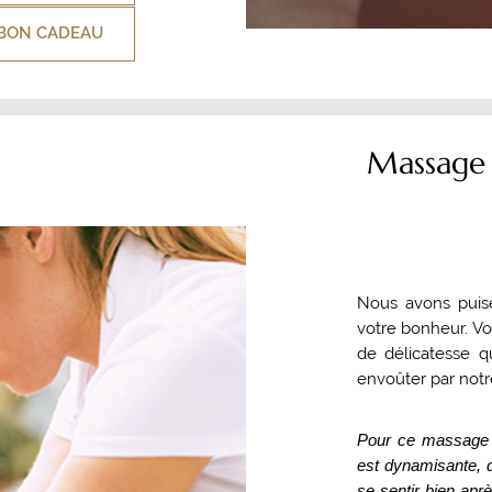
BON CADEAU
Massage 
Nous avons puis
votre bonheur. Vo
de délicatesse q
envoûter par not
Pour ce massage 
est dynamisante, d
se sentir bien apr