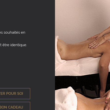
es souhaités en
 être identique.
TER POUR SOI
BON CADEAU